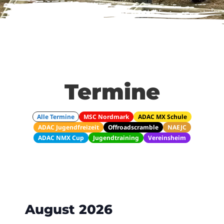
Termine
Alle Termine
MSC Nordmark
ADAC MX Schule
ADAC Jugendfreizeit
Offroadscramble
NAEJC
ADAC NMX Cup
Jugendtraining
Vereinsheim
August 2026