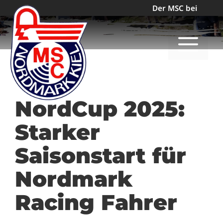
Zum
Der MSC bei
Inhalt
springen
M
NordCup 2025:
C
Starker
Saisonstart für
Nordmark
Racing Fahrer